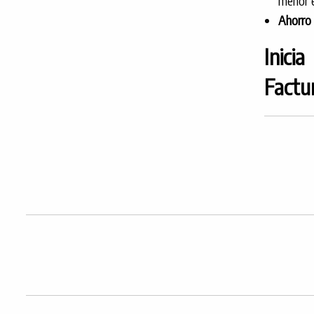
menor e
Ahorro 
Inici
Factur