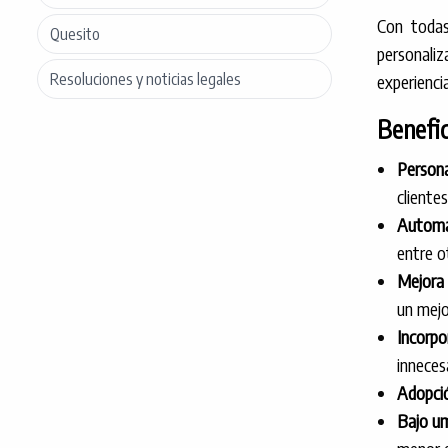
Con todas
Quesito
personaliz
Resoluciones y noticias legales
experiencia
Benefic
Persona
cliente
Automa
entre o
Mejora 
un mejor
Incorpo
inneces
Adopció
Bajo um